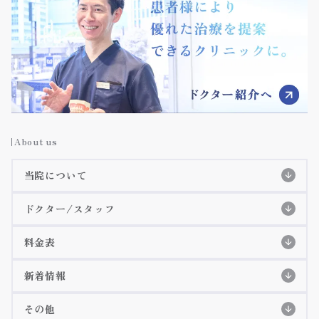
About us
当院について
当院の特徴
ドクター/スタッフ
スタッフ紹介
初めての方へ
初診の流れ
料金表
特徴紹介
EPIOS殺菌水システム
料金表
院長紹介
詳細ページ
新着情報
当院のコンセプト
痛みに配慮した治療
歯科衛生士紹介
コラム
その他