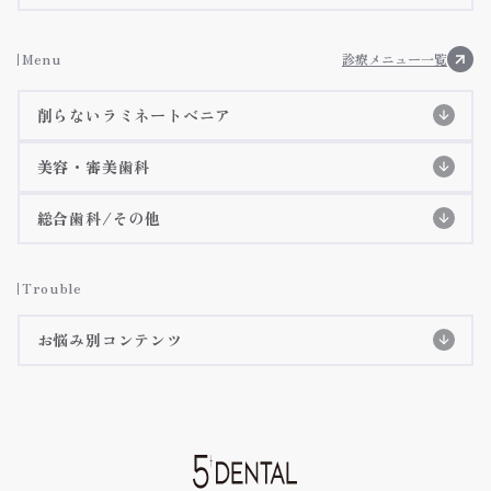
アクセス・診療時間
施設基準等に基づく掲示事項
お知らせ
Menu
診療メニュー一覧
院内ツアー
削らないラミネートべニア
メディア掲載
削らないラミネートべニア
美容・審美歯科
3Dデジタルマウスピース矯正(審美矯正)
削らないラミネートべニア特設ページ
総合歯科/その他
施術症例紹介
虫歯治療
インビザラインGO
詳細ページへ
Trouble
インビザライン
詳細ページへ
歯周病治療
お悩み別コンテンツ
クリアコレクト
詳細ページへ
テトラサイクリン歯
矯正治療の長所・短所
詳細ページへ
予防歯科/クリーニング
iTeroのご紹介
詳細ページへ
すきっ歯・矮小歯
嚙み合わせ・顎関節症
オールセラミック治療/ジルコニア治療