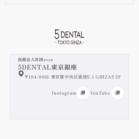
テトラサイクリン歯
矯正治療の長所・短所
詳細ページへ
予防歯科/クリーニング
iTeroのご紹介
詳細ページへ
すきっ歯・矮小歯
嚙み合わせ・顎関節症
オールセラミック治療/ジルコニア治療
失活歯・変色歯
緊急治療・主訴治療
前歯のセラミックの施術症例紹介
医療法人社団ever
奥歯のセラミックの施術症例紹介
5DENTAL東京銀座
歯を真っ白にしたい
インプラント治療
〒104-0061 東京都中央区銀座5-1 GINZA5 2F
ホワイトニング
前歯の詰め物の変色
入れ歯/ブリッジ
Instagram
YouTube
歯肉整形・ガミースマイル改善
差し歯の色
リップアートメイク@DENTAL
ガミースマイル改善特設ページ
前歯の歯並び
施術症例紹介
ローマピンク