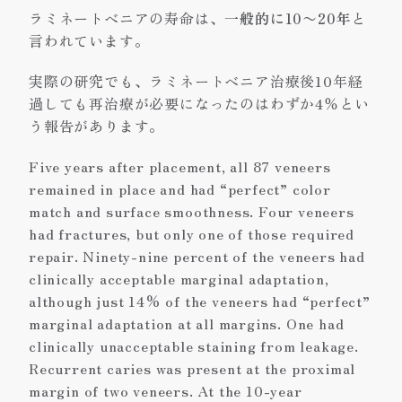
ラミネートベニアの寿命は、
一般的に10〜20年
と
言われています。
実際の研究でも、ラミネートベニア治療後10年経
過しても再治療が必要になったのはわずか4％とい
う報告があります。
Five years after placement, all 87 veneers
remained in place and had “perfect” color
match and surface smoothness. Four veneers
had fractures, but only one of those required
repair. Ninety-nine percent of the veneers had
clinically acceptable marginal adaptation,
although just 14% of the veneers had “perfect”
marginal adaptation at all margins. One had
clinically unacceptable staining from leakage.
Recurrent caries was present at the proximal
margin of two veneers. At the 10-year