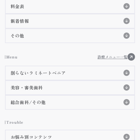
スタッフ紹介
初めての方へ
初診の流れ
料金表
特徴紹介
EPIOS殺菌水システム
料金表
院長紹介
詳細ページ
新着情報
当院のコンセプト
痛みに配慮した治療
歯科衛生士紹介
コラム
その他
アクセス・診療時間
施設基準等に基づく掲示事項
お知らせ
Menu
診療メニュー一覧
院内ツアー
削らないラミネートべニア
メディア掲載
削らないラミネートべニア
美容・審美歯科
3Dデジタルマウスピース矯正(審美矯正)
削らないラミネートべニア特設ページ
総合歯科/その他
施術症例紹介
虫歯治療
インビザラインGO
詳細ページへ
Trouble
インビザライン
詳細ページへ
歯周病治療
お悩み別コンテンツ
クリアコレクト
詳細ページへ