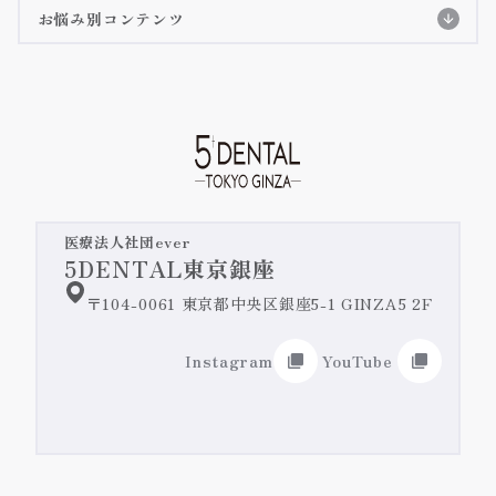
歯周病治療
お悩み別コンテンツ
クリアコレクト
詳細ページへ
テトラサイクリン歯
矯正治療の長所・短所
詳細ページへ
予防歯科/クリーニング
iTeroのご紹介
詳細ページへ
すきっ歯・矮小歯
嚙み合わせ・顎関節症
オールセラミック治療/ジルコニア治療
失活歯・変色歯
緊急治療・主訴治療
前歯のセラミックの施術症例紹介
医療法人社団ever
奥歯のセラミックの施術症例紹介
5DENTAL東京銀座
歯を真っ白にしたい
インプラント治療
〒104-0061 東京都中央区銀座5-1 GINZA5 2F
ホワイトニング
前歯の詰め物の変色
入れ歯/ブリッジ
Instagram
YouTube
歯肉整形・ガミースマイル改善
差し歯の色
リップアートメイク@DENTAL
ガミースマイル改善特設ページ
前歯の歯並び
施術症例紹介
ローマピンク