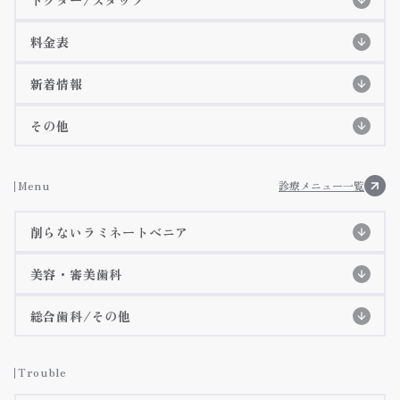
スタッフ紹介
初めての方へ
初診の流れ
料金表
特徴紹介
EPIOS殺菌水システム
料金表
院長紹介
詳細ページ
新着情報
当院のコンセプト
痛みに配慮した治療
歯科衛生士紹介
コラム
その他
アクセス・診療時間
施設基準等に基づく掲示事項
お知らせ
Menu
診療メニュー一覧
院内ツアー
削らないラミネートべニア
メディア掲載
削らないラミネートべニア
美容・審美歯科
3Dデジタルマウスピース矯正(審美矯正)
削らないラミネートべニア特設ページ
総合歯科/その他
施術症例紹介
虫歯治療
インビザラインGO
詳細ページへ
Trouble
インビザライン
詳細ページへ