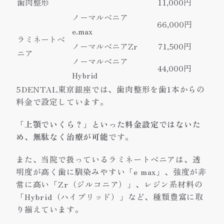
歯肉整形
11,000円
ノーマルベニア
66,000円
e.max
ラミネートベ
ノーマルベニアZr
71,500円
ニア
ノーマルベニア
44,000円
Hybrid
5DENTAL東京銀座では、歯肉整形を歯1本からの
料金で設定しています。
「上顎でいくら？」といった料金設定ではないた
め、無駄なく治療が可能
です。
また、当院で扱っているラミネートベニアは、透
明度が高く歯に馴染みやすい「e max」、強度が非
常に高い「Zr（ジルコニア）」、レジン系材料の
「Hybrid（ハイブリッド）」など、種類豊富に取
り揃えています。