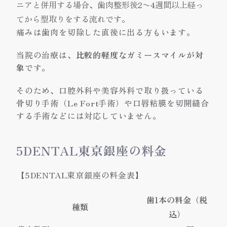
ニアと併用する場合、歯肉整形後2〜4週間以上経っ
てから型取りをする流れです。
痛みは歯肉を切除した直後に出る方もいます。
当院の治療は、
比較的軽度なガミースマイルが対
象
です。
そのため、口腔外科や美容外科で取り扱っている
骨切り手術（Le Fort手術）や口唇粘膜を切開縫合
する手術などには対応していません。
5DENTAL東京銀座の料金
【5DENTAL東京銀座の料金表】
歯1本の料金（税
種類
込）