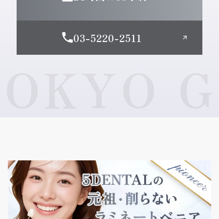
03-5220-2511
KYO GI