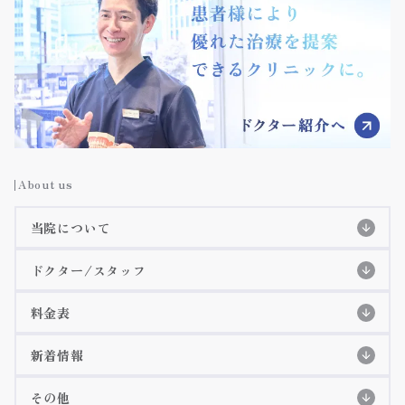
About us
当院について
当院の特徴
ドクター/スタッフ
スタッフ紹介
初めての方へ
初診の流れ
料金表
特徴紹介
EPIOS殺菌水システム
料金表
院長紹介
詳細ページ
新着情報
当院のコンセプト
痛みに配慮した治療
歯科衛生士紹介
コラム
その他