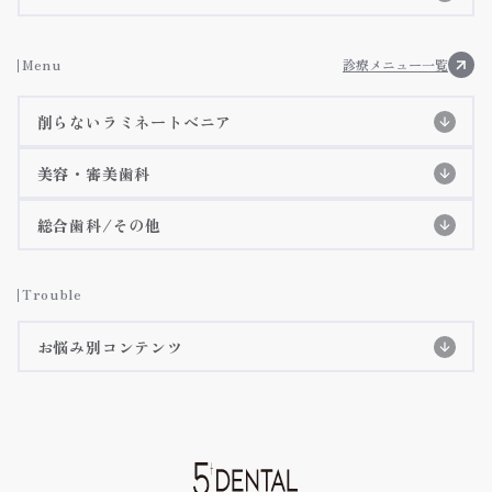
アクセス・診療時間
施設基準等に基づく掲示事項
お知らせ
Menu
診療メニュー一覧
院内ツアー
削らないラミネートべニア
メディア掲載
削らないラミネートべニア
美容・審美歯科
3Dデジタルマウスピース矯正(審美矯正)
削らないラミネートべニア特設ページ
総合歯科/その他
施術症例紹介
虫歯治療
インビザラインGO
詳細ページへ
Trouble
インビザライン
詳細ページへ
歯周病治療
お悩み別コンテンツ
クリアコレクト
詳細ページへ
テトラサイクリン歯
矯正治療の長所・短所
詳細ページへ
予防歯科/クリーニング
iTeroのご紹介
詳細ページへ
すきっ歯・矮小歯
嚙み合わせ・顎関節症
オールセラミック治療/ジルコニア治療