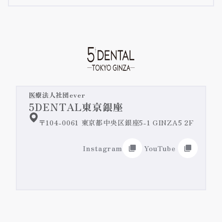
テトラサイクリン歯
矯正治療の長所・短所
詳細ページへ
予防歯科/クリーニング
iTeroのご紹介
詳細ページへ
すきっ歯・矮小歯
嚙み合わせ・顎関節症
オールセラミック治療/ジルコニア治療
失活歯・変色歯
緊急治療・主訴治療
前歯のセラミックの施術症例紹介
医療法人社団ever
奥歯のセラミックの施術症例紹介
5DENTAL東京銀座
歯を真っ白にしたい
インプラント治療
〒104-0061 東京都中央区銀座5-1 GINZA5 2F
ホワイトニング
前歯の詰め物の変色
入れ歯/ブリッジ
Instagram
YouTube
歯肉整形・ガミースマイル改善
差し歯の色
リップアートメイク@DENTAL
ガミースマイル改善特設ページ
前歯の歯並び
施術症例紹介
ローマピンク