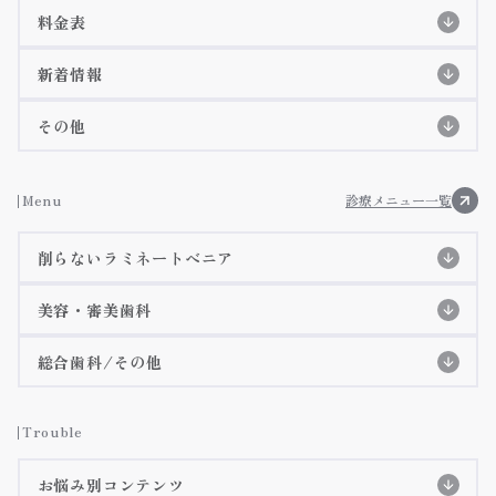
スタッフ紹介
初めての方へ
初診の流れ
料金表
特徴紹介
EPIOS殺菌水システム
料金表
院長紹介
詳細ページ
新着情報
当院のコンセプト
痛みに配慮した治療
歯科衛生士紹介
コラム
その他
アクセス・診療時間
施設基準等に基づく掲示事項
お知らせ
Menu
診療メニュー一覧
院内ツアー
削らないラミネートべニア
メディア掲載
削らないラミネートべニア
美容・審美歯科
3Dデジタルマウスピース矯正(審美矯正)
削らないラミネートべニア特設ページ
総合歯科/その他
施術症例紹介
虫歯治療
インビザラインGO
詳細ページへ
Trouble
インビザライン
詳細ページへ
歯周病治療
お悩み別コンテンツ
クリアコレクト
詳細ページへ