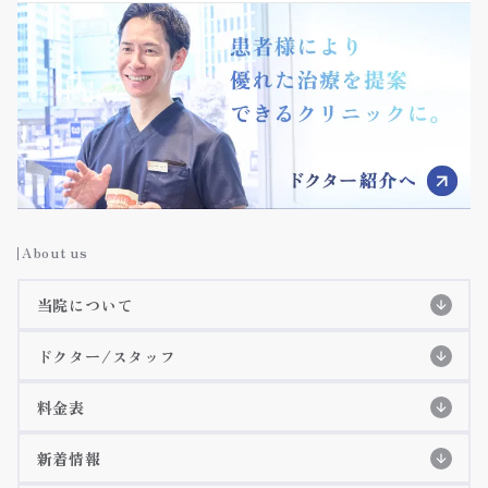
About us
当院について
当院の特徴
ドクター/スタッフ
スタッフ紹介
初めての方へ
初診の流れ
料金表
特徴紹介
EPIOS殺菌水システム
料金表
院長紹介
詳細ページ
新着情報
当院のコンセプト
痛みに配慮した治療