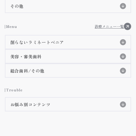
歯科衛生士紹介
コラム
その他
アクセス・診療時間
施設基準等に基づく掲示事項
お知らせ
Menu
診療メニュー一覧
院内ツアー
削らないラミネートべニア
メディア掲載
削らないラミネートべニア
美容・審美歯科
3Dデジタルマウスピース矯正(審美矯正)
削らないラミネートべニア特設ページ
総合歯科/その他
施術症例紹介
虫歯治療
インビザラインGO
詳細ページへ
Trouble
インビザライン
詳細ページへ
歯周病治療
お悩み別コンテンツ
クリアコレクト
詳細ページへ
テトラサイクリン歯
矯正治療の長所・短所
詳細ページへ
予防歯科/クリーニング
iTeroのご紹介
詳細ページへ