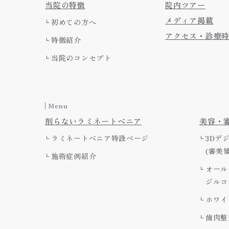
当院の特徴
院内ツアー
メディア掲載
初めての方へ
アクセス・診療
特徴紹介
当院のコンセプト
Menu
削らないラミネートべニア
美容・
ラミネートべニア特設ページ
3Dデ
(審美
施術症例紹介
オール
ジルコ
ホワイ
歯肉整