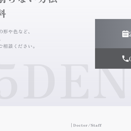
科
の形や色など、
。
でご相談ください。
DENT
Doctor/Staff