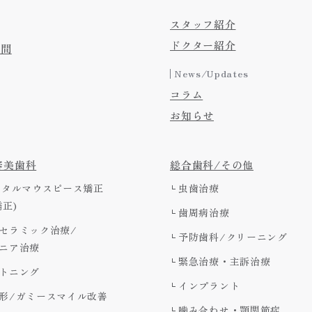
スタッフ紹介
ドクター紹介
時間
News/Updates
コラム
お知らせ
審美歯科
総合歯科/その他
ジタルマウスピース矯正
虫歯治療
矯正)
歯周病治療
セラミック治療/
予防歯科/クリーニング
ニア治療
緊急治療・主訴治療
トニング
インプラント
形/ガミースマイル改善
噛み合わせ・顎関節症