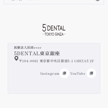
クリアコレクト
詳細ページへ
テトラサイクリン歯
矯正治療の長所・短所
詳細ページへ
予防歯科/クリーニング
iTeroのご紹介
詳細ページへ
すきっ歯・矮小歯
嚙み合わせ・顎関節症
オールセラミック治療/ジルコニア治療
失活歯・変色歯
緊急治療・主訴治療
前歯のセラミックの施術症例紹介
医療法人社団ever
奥歯のセラミックの施術症例紹介
5DENTAL東京銀座
歯を真っ白にしたい
インプラント治療
〒104-0061 東京都中央区銀座5-1 GINZA5 2F
ホワイトニング
前歯の詰め物の変色
入れ歯/ブリッジ
Instagram
YouTube
歯肉整形・ガミースマイル改善
差し歯の色
リップアートメイク@DENTAL
ガミースマイル改善特設ページ
前歯の歯並び
施術症例紹介
ローマピンク