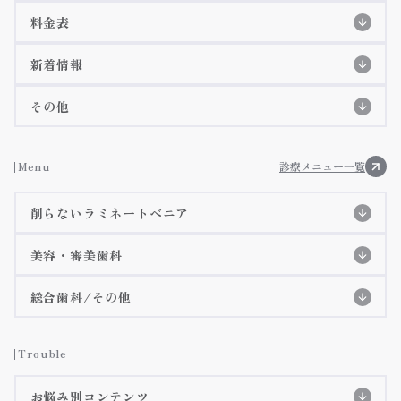
スタッフ紹介
初めての方へ
初診の流れ
料金表
特徴紹介
EPIOS殺菌水システム
料金表
院長紹介
詳細ページ
新着情報
当院のコンセプト
痛みに配慮した治療
歯科衛生士紹介
コラム
その他
アクセス・診療時間
施設基準等に基づく掲示事項
お知らせ
Menu
診療メニュー一覧
院内ツアー
削らないラミネートべニア
メディア掲載
削らないラミネートべニア
美容・審美歯科
3Dデジタルマウスピース矯正(審美矯正)
削らないラミネートべニア特設ページ
総合歯科/その他
施術症例紹介
虫歯治療
インビザラインGO
詳細ページへ
Trouble
インビザライン
詳細ページへ
歯周病治療
お悩み別コンテンツ