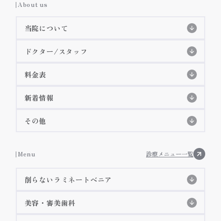
About us
当院について
当院の特徴
ドクター/スタッフ
スタッフ紹介
初めての方へ
初診の流れ
料金表
特徴紹介
EPIOS殺菌水システム
料金表
院長紹介
詳細ページ
新着情報
当院のコンセプト
痛みに配慮した治療
歯科衛生士紹介
コラム
その他
アクセス・診療時間
施設基準等に基づく掲示事項
お知らせ
Menu
診療メニュー一覧
院内ツアー
削らないラミネートべニア
メディア掲載
削らないラミネートべニア
美容・審美歯科