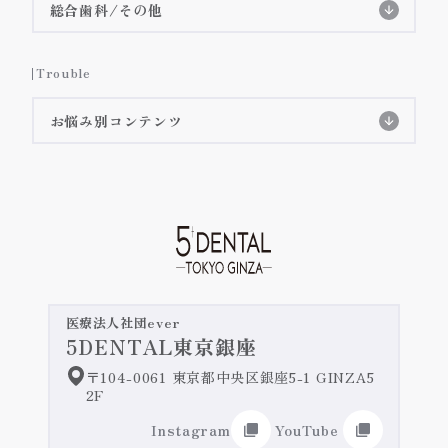
3Dデジタルマウスピース矯正(審美矯正)
削らないラミネートべニア特設ページ
総合歯科/その他
施術症例紹介
虫歯治療
インビザラインGO
Trouble
詳細ページへ
歯周病治療
インビザライン
詳細ページへ
お悩み別コンテンツ
クリアコレクト
詳細ページへ
テトラサイクリン歯
予防歯科/クリーニング
矯正治療の長所・短所
詳細ページへ
すきっ歯・矮小歯
嚙み合わせ・顎関節症
iTeroのご紹介
詳細ページへ
失活歯・変色歯
緊急治療・主訴治療
オールセラミック治療/ジルコニア治療
医療法人社団ever
5DENTAL東京銀座
歯を真っ白にしたい
前歯のセラミックの施術症例紹介
インプラント治療
〒104-0061 東京都中央区銀座5-1 GINZA5
奥歯のセラミックの施術症例紹介
2F
前歯の詰め物の変色
入れ歯/ブリッジ
Instagram
YouTube
ホワイトニング