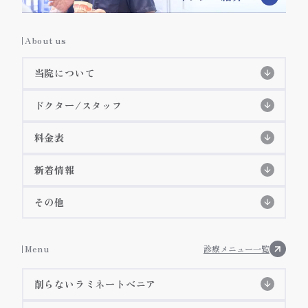
About us
当院について
当院の特徴
ドクター/スタッフ
スタッフ紹介
初めての方へ
初診の流れ
料金表
特徴紹介
EPIOS殺菌水システム
料金表
院長紹介
詳細ページ
新着情報
当院のコンセプト
痛みに配慮した治療
歯科衛生士紹介
コラム
その他
アクセス・診療時間
施設基準等に基づく掲示事項
お知らせ
Menu
診療メニュー一覧
院内ツアー
削らないラミネートべニア
メディア掲載