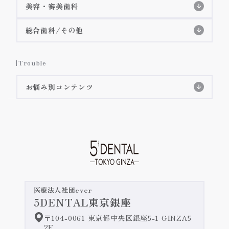
削らないラミネートべニア
美容・審美歯科
3Dデジタルマウスピース矯正(審美矯正)
削らないラミネートべニア特設ページ
総合歯科/その他
施術症例紹介
虫歯治療
インビザラインGO
Trouble
詳細ページへ
歯周病治療
インビザライン
詳細ページへ
お悩み別コンテンツ
クリアコレクト
詳細ページへ
テトラサイクリン歯
予防歯科/クリーニング
矯正治療の長所・短所
詳細ページへ
すきっ歯・矮小歯
嚙み合わせ・顎関節症
iTeroのご紹介
詳細ページへ
失活歯・変色歯
緊急治療・主訴治療
オールセラミック治療/ジルコニア治療
医療法人社団ever
5DENTAL東京銀座
歯を真っ白にしたい
前歯のセラミックの施術症例紹介
インプラント治療
〒104-0061 東京都中央区銀座5-1 GINZA5
奥歯のセラミックの施術症例紹介
2F